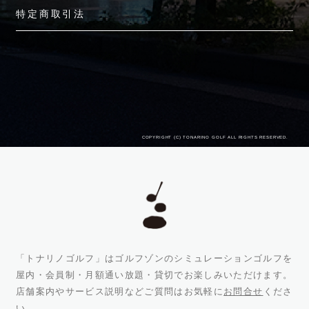
特定商取引法
COPYRIGHT (C) TONARINO GOLF ALL RIGHTS RESERVED.
「トナリノゴルフ」はゴルフゾンのシミュレーションゴルフを
屋内・会員制・月額通い放題・貸切でお楽しみいただけます。
店舗案内やサービス説明などご質問はお気軽に
お問合せ
くださ
い。