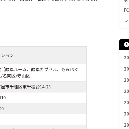
。
F
レ
ーション
2
2
屋【酸素ルーム、酸素カプセル、もみほぐ
/名東区/守山区
2
屋市千種区東千種台14-23
2
610
2
00
2
2