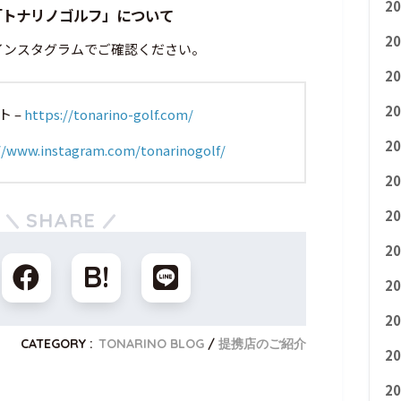
2
「トナリノゴルフ」について
2
インスタグラムでご確認ください。
2
2
 –
https://tonarino-golf.com/
2
//www.instagram.com/tonarinogolf/
2
2
SHARE
2
2
2
CATEGORY :
TONARINO BLOG
提携店のご紹介
2
2