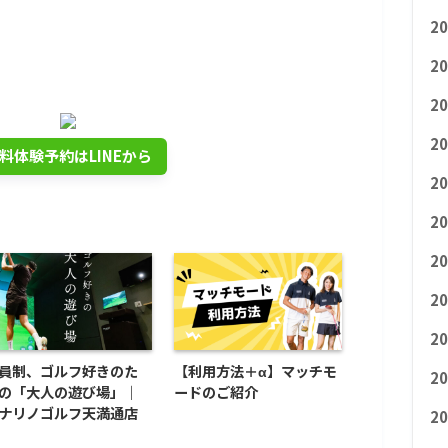
ルフを無料体験しませんか？
2
INEでいつでも使える
2
0円クーポンプレゼント
2
2
料体験予約はLINEから
2
2
2
2
2
員制、ゴルフ好きのた
【利用方法＋α】マッチモ
2
の「大人の遊び場」｜
ードのご紹介
ナリノゴルフ天満通店
2