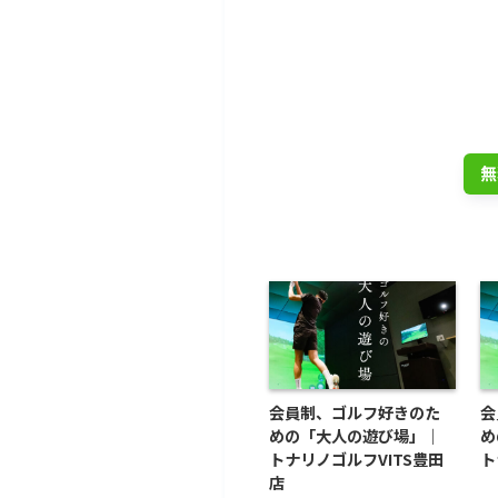
トナリノゴ
公式L
入会金
無
会員制、ゴルフ好きのた
会
めの「大人の遊び場」｜
め
トナリノゴルフVITS豊田
ト
店