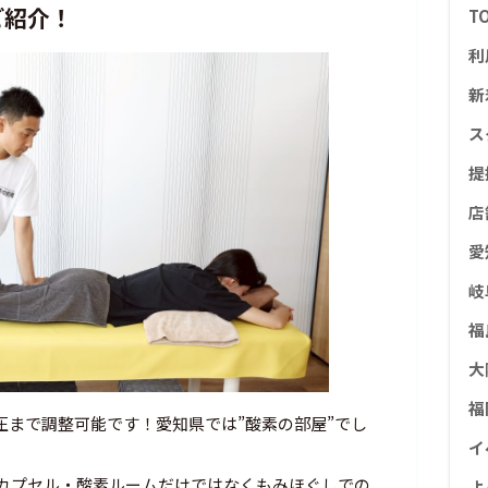
ご紹介！
T
利
新
ス
提
店
愛
岐
福
大
福
気圧まで調整可能です！愛知県では”酸素の部屋”でし
イ
酸素カプセル・酸素ルームだけではなくもみほぐしでの
よ