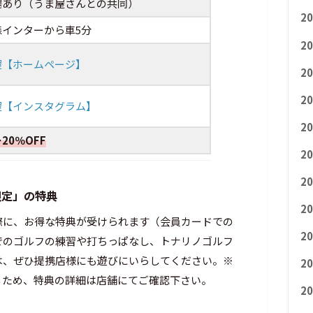
場あり（うま屋さんとの共同）
2
森インターから車5分
2
屋【ホームページ】
2
2
屋【インスタグラム】
2
20％OFF
2
2
限定」の特典
2
際に、お得な特典が受けられます（会員カードでの
2
でのゴルフの練習や打ちっぱなし、トナリノゴルフ
は、ぜひ提携店様にも遊びにいらしてください。※
2
るため、特典の詳細は店舗にてご確認下さい。
2