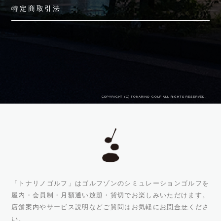
特定商取引法
COPYRIGHT (C) TONARINO GOLF ALL RIGHTS RESERVED.
「トナリノゴルフ」はゴルフゾンのシミュレーションゴルフを
屋内・会員制・月額通い放題・貸切でお楽しみいただけます。
店舗案内やサービス説明などご質問はお気軽に
お問合せ
くださ
い。