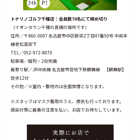
トナリノゴルフ千種店
｜会員数70名にて締め切り
（イオンタウン千種の真横の場所です）
住所／〒460-0007 名古屋市中区新栄2丁目47番50号 中央本
線老松高架下
TEL／052-972-8070
駐車場／縦列・2台完備
最寄り駅／JR中央線 名古屋市営地下鉄鶴舞線 【鶴舞駅】
徒歩12分
その他／※室内・敷地内は全面禁煙となります。
※スタッフはマスク着用のうえ、換気も行っております。
感染対策に最善の注意を払い、お店でお待ちしています。