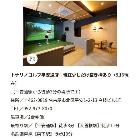
トナリノゴルフ平安通店
｜現在少しだけ空き枠あり
（8.16現
在）
（
平安通駅から徒歩3分の場所です）
住所／〒462-0819 名古屋市北区平安1-2-13 今枝ビル1F
TEL／052-972-8070
駐車場／2台完備
最寄り駅／【平安通駅】徒歩3分 【大曽根駅】徒歩11分
名鉄瀬戸線【森下駅】徒歩10分