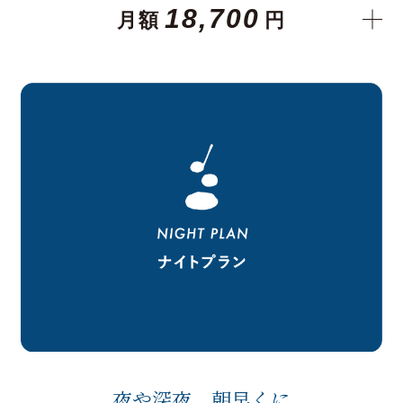
18,700
月額
円
夜や深夜、朝早くに