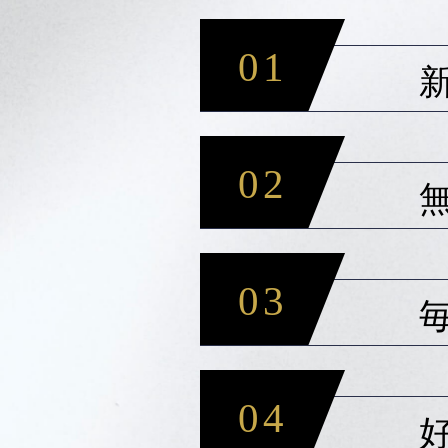
01
02
03
04