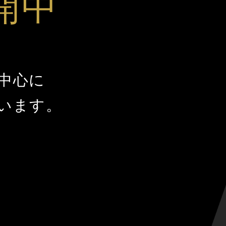
開中
を中心に
います。