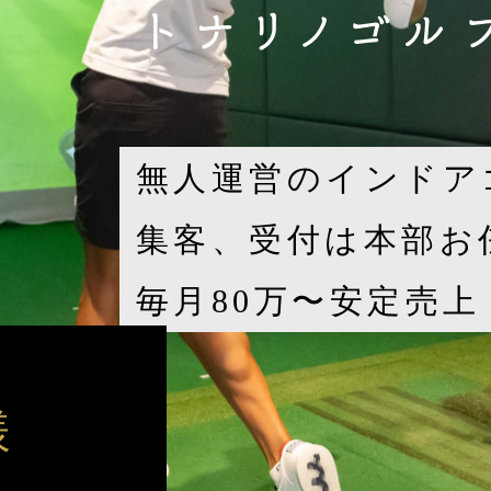
無人運営のインドア
集客、受付は本部お
毎月
80
万〜安定売上
様